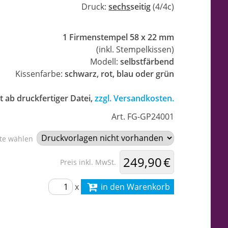
Druck:
sechs
seitig
(4/4c)
1 Firmenstempel 58 x 22 mm
(inkl. Stempelkissen)
Modell:
selbstfärbend
Kissenfarbe:
schwarz, rot, blau oder grün
t ab druckfertiger Datei,
zzgl. Versandkosten.
Art. FG-GP24001
tte wählen
249,90 €
Preis inkl. MwSt.
x
in den Warenkorb