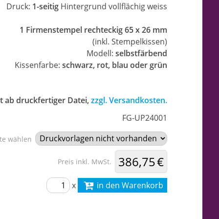
Druck:
1-seitig
Hintergrund vollflächig weiss
1 Firmenstempel rechteckig 65 x 26 mm
(inkl. Stempelkissen)
Modell:
selbstfärbend
Kissenfarbe:
schwarz, rot, blau oder grün
t ab druckfertiger Datei,
zzgl. Versandkosten.
FG-UP24001
tte wählen
386,75 €
Preis inkl. MwSt.
x
in den Warenkorb